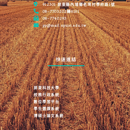
912301 屏東縣內埔鄉老埤村學府路1號
08-7703202轉6161
08-7740293
NPUST PM
pp@mail.npust.edu.tw
快速連結
屏東科技大學
校務行政系統
數位學習平台
學生選課系統
博碩士論文系統