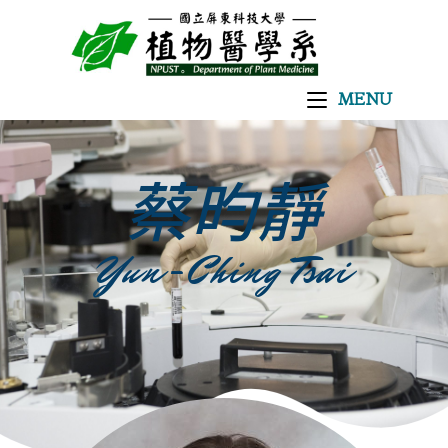
MENU
蔡昀靜
Yun-Ching Tsai