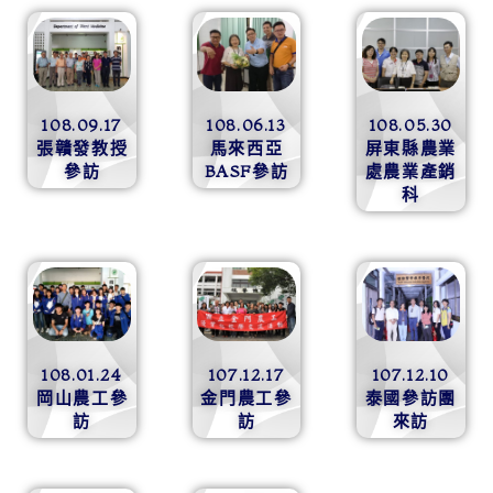
108.09.17
108.06.13
108.05.30
張贛發教授
馬來西亞
屏東縣農業
參訪
BASF參訪
處農業產銷
科
108.01.24
107.12.17
107.12.10
岡山農工參
金門農工參
泰國參訪團
訪
訪
來訪