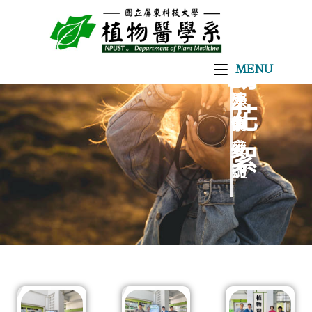
活
MENU
動
學
外
演
花
術
賓
講
交
參
絮
流
訪