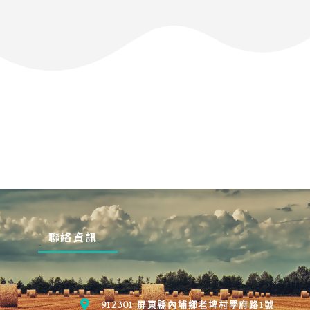
聯絡資訊
912301 屏東縣內埔鄉老埤村學府路1號