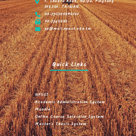
1, Shuefu Road, Neipu, Pingtung
912301, TAIWAN.
NPUST PM
08-7703202#6161
08-7740293
pp@mail.npust.edu.tw
Quick Links
NPUST
Academic Administration System
Moodle
Online Course Selection System
Master's Thesis System