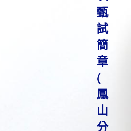
甄
試
簡
章
(
鳳
山
分