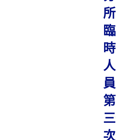
所
臨
時
人
員
第
三
次