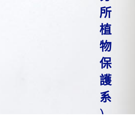
所
植
物
保
護
系
)