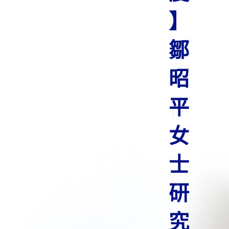
】
鄒
昭
平
女
士
研
究