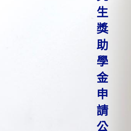
生
獎
助
學
金
申
請
公