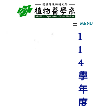
【
MENU
1
1
4
學
年
度